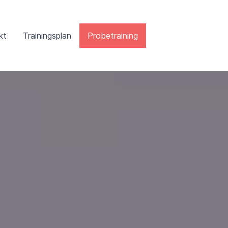
kt
Trainingsplan
Probetraining