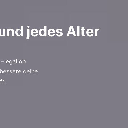
 und jedes Alter
 – egal ob
rbessere deine
ft.