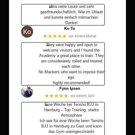
Ultra nette Leute und sehr
gastfreundschaftlich. War im Urlaub
und konnte einfach mitmachen.
Danke!
Ko To
★★★★★
vor einem Monat
They were happy and open to
welcome visitors and I found the
Academy a great place to train. They
are considerately rolled and treated
each other.
No Mackers who want to impose their
ego.
highly recommended!
Fynn Ipsen
★★★★★
vor einem Jahr
Eine Woche bei Tensho BJJ in
Hamburg – Top Training, starke
Atmosphäre
Ich war für eine Woche beim Tensho
BJJ in Hamburg zu Gast und kann
das Gym uneingeschränkt