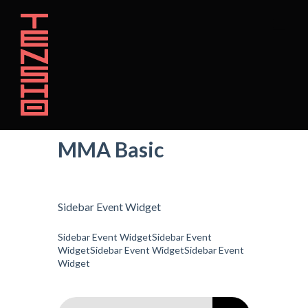
Zum
Inhalt
springen
MMA Basic
Sidebar Event Widget
Sidebar Event WidgetSidebar Event
WidgetSidebar Event WidgetSidebar Event
Widget
Suche