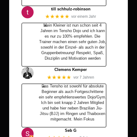
… Mehr
till schhulz-robinson
★★★★★
vor einem Jahr
Mein Kleiner ist nun schon seit 4
Jahren im Tensho Dojo und ich kann
es nur zu 100% empfehlen. Die
Trainer machen einen sehr guten Job,
sowohl in der Einzel- als auch in der
Gruppenbetreuung! Respekt, Spaß,
Disziplin und Motivation werden
… Mehr
Clemens Kemper
★★★★★
vor 7 Jahren
Das Tensho ist sowohl für absolute
Beginner als auch Fortgeschrittene
ein sehr empfehlenswertes Dojo/Gym.
Ich bin seit knapp 2 Jahren Mitglied
und habe hier neben Brazilian Jiu-
Jitsu (BJJ) im Ringen und Thaiboxen
mitgemacht. Mein Fokus
… Mehr
Seb G