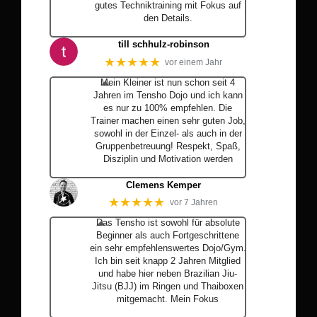
gutes Techniktraining mit Fokus auf
den Details.
… Mehr
till schhulz-robinson
★★★★★
vor einem Jahr
Mein Kleiner ist nun schon seit 4
Jahren im Tensho Dojo und ich kann
es nur zu 100% empfehlen. Die
Trainer machen einen sehr guten Job,
sowohl in der Einzel- als auch in der
Gruppenbetreuung! Respekt, Spaß,
Disziplin und Motivation werden
… Mehr
Clemens Kemper
★★★★★
vor 7 Jahren
Das Tensho ist sowohl für absolute
Beginner als auch Fortgeschrittene
ein sehr empfehlenswertes Dojo/Gym.
Ich bin seit knapp 2 Jahren Mitglied
und habe hier neben Brazilian Jiu-
Jitsu (BJJ) im Ringen und Thaiboxen
mitgemacht. Mein Fokus
… Mehr