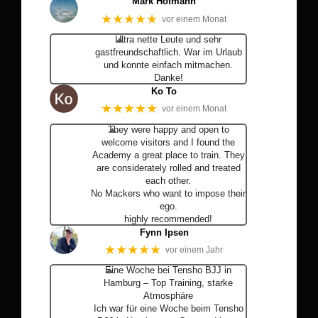
Mark Hofmann
★★★★★
vor einem Monat
Ultra nette Leute und sehr
gastfreundschaftlich. War im Urlaub
und konnte einfach mitmachen.
Danke!
Ko To
★★★★★
vor einem Monat
They were happy and open to
welcome visitors and I found the
Academy a great place to train. They
are considerately rolled and treated
each other.
No Mackers who want to impose their
ego.
highly recommended!
Fynn Ipsen
★★★★★
vor einem Jahr
Eine Woche bei Tensho BJJ in
Hamburg – Top Training, starke
Atmosphäre
Ich war für eine Woche beim Tensho