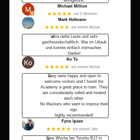
wohlgefühlt.
Michael Million
★★★★★
vor 2 Wochen
Mark Hofmann
★★★★★
vor einem Monat
Ultra nette Leute und sehr
gastfreundschaftlich. War im Urlaub
und konnte einfach mitmachen.
Danke!
Ko To
★★★★★
vor einem Monat
They were happy and open to
welcome visitors and I found the
Academy a great place to train. They
are considerately rolled and treated
each other.
No Mackers who want to impose their
ego.
highly recommended!
Fynn Ipsen
★★★★★
vor einem Jahr
Eine Woche bei Tensho BJJ in