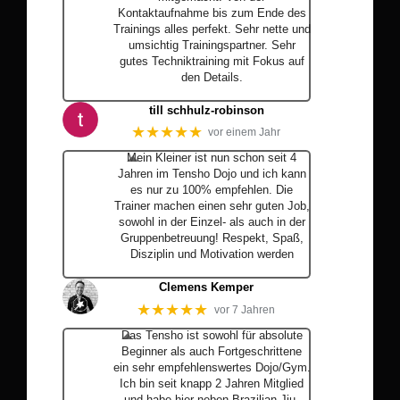
Kontaktaufnahme bis zum Ende des
Trainings alles perfekt. Sehr nette und
umsichtig Trainingspartner. Sehr
gutes Techniktraining mit Fokus auf
den Details.
… Mehr
till schhulz-robinson
★★★★★
vor einem Jahr
Mein Kleiner ist nun schon seit 4
Jahren im Tensho Dojo und ich kann
es nur zu 100% empfehlen. Die
Trainer machen einen sehr guten Job,
sowohl in der Einzel- als auch in der
Gruppenbetreuung! Respekt, Spaß,
Disziplin und Motivation werden
… Mehr
Clemens Kemper
★★★★★
vor 7 Jahren
Das Tensho ist sowohl für absolute
Beginner als auch Fortgeschrittene
ein sehr empfehlenswertes Dojo/Gym.
Ich bin seit knapp 2 Jahren Mitglied
und habe hier neben Brazilian Jiu-